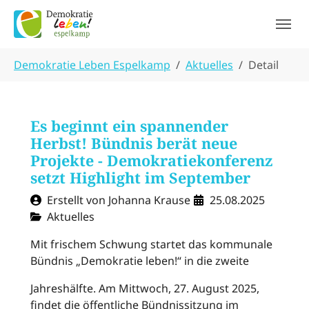
Skip to main navigation
Skip to main content
Skip to page footer
You are here:
Demokratie Leben Espelkamp
Aktuelles
Detail
Es beginnt ein spannender
Herbst! Bündnis berät neue
Projekte - Demokratiekonferenz
setzt Highlight im September
Erstellt von Johanna Krause
25.08.2025
Aktuelles
Mit frischem Schwung startet das kommunale
Bündnis „Demokratie leben!“ in die zweite
Jahreshälfte. Am Mittwoch, 27. August 2025,
findet die öffentliche Bündnissitzung im